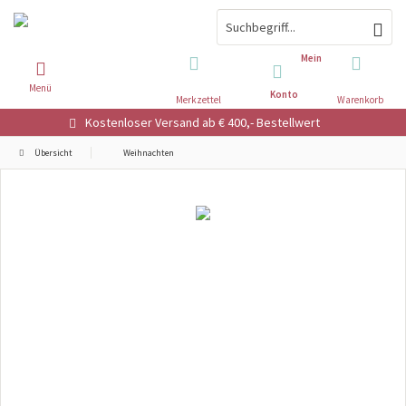
Mein
Menü
Konto
Merkzettel
Warenkorb
Kostenloser Versand ab € 400,- Bestellwert
Übersicht
Weihnachten