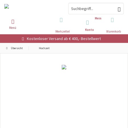
Mein
Menü
Konto
Merkzettel
Warenkorb
Kostenloser Versand ab € 400,- Bestellwert
Übersicht
Hochzeit