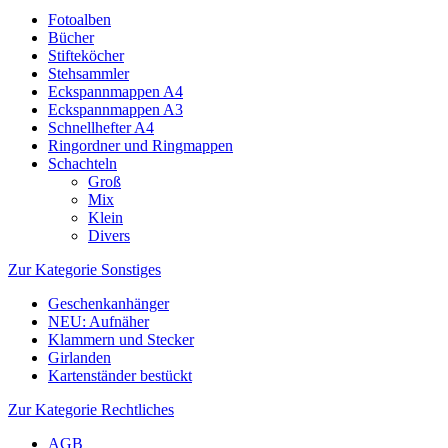
Fotoalben
Bücher
Stifteköcher
Stehsammler
Eckspannmappen A4
Eckspannmappen A3
Schnellhefter A4
Ringordner und Ringmappen
Schachteln
Groß
Mix
Klein
Divers
Zur Kategorie Sonstiges
Geschenkanhänger
NEU: Aufnäher
Klammern und Stecker
Girlanden
Kartenständer bestückt
Zur Kategorie Rechtliches
AGB