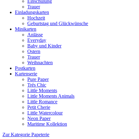
Einschulung
Trauer
Einladungskarten
Hochzeit
Geburtstag und Glückwünsche
Minikarten
Anlässe
Everyday
Baby und Kinder
Ostern
Trauer
Weihnachten
Postkarten
Kartenserie
Pure Paper
Trés Chic
Little Moments
Little Moments Animals
Little Romance
Petit Cherie
Little Watercolour
Neon Paper
Maritime Kollektion
Zur Kategorie Papeterie