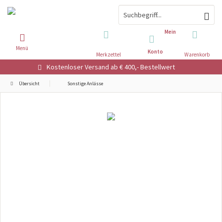
Mein
Menü
Konto
Merkzettel
Warenkorb
Kostenloser Versand ab € 400,- Bestellwert
Übersicht
Sonstige Anlässe