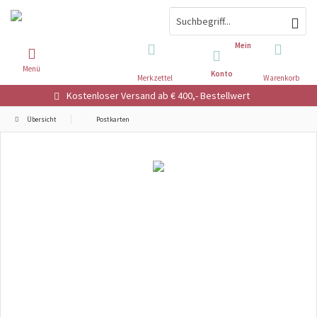
Mein
Menü
Konto
Merkzettel
Warenkorb
Kostenloser Versand ab € 400,- Bestellwert
Übersicht
Postkarten