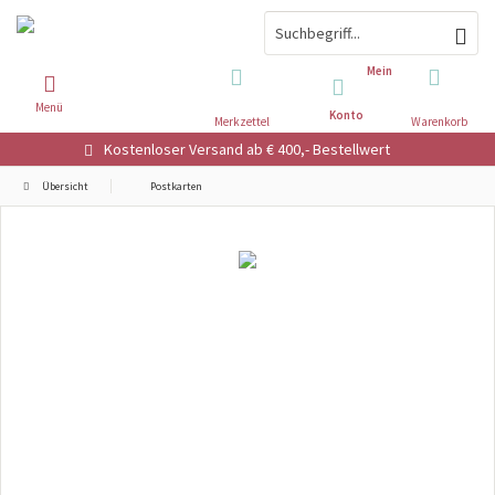
Mein
Menü
Konto
Merkzettel
Warenkorb
Kostenloser Versand ab € 400,- Bestellwert
Übersicht
Postkarten