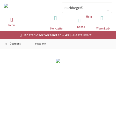
Mein
Menü
Konto
Merkzettel
Warenkorb
Kostenloser Versand ab € 400,- Bestellwert
Übersicht
Fotoalben