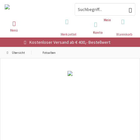
Mein
Menü
Konto
Merkzettel
Warenkorb
Kostenloser Versand ab € 400,- Bestellwert
Übersicht
Fotoalben