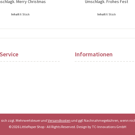
schlagk. Merry Christmas
Umschlagk. Frohes Fest
Inhalt
6 Stück
Inhalt
6 Stück
ise nach Login sichtbar!
Preise nach Login sichtbar!
Service
Informationen
en sich zzgl. Mehrwertsteuer und
Versandkosten
und ggf. Nachnahmegebühren, wenn nich
© 2026 LittlePaper Shop - All Rights Reserved. Design by
TC-Innovations GmbH