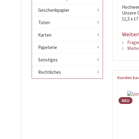
Hochwert
Geschenkpapier
Unsere G
11,5 x 17
Tüten
Weiter
Karten
Fragen
Papeterie
Weiter
Sonstiges
Rechtliches
Kunden kau
NEU