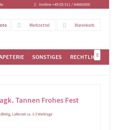
de
Hotline +49 (0) 511 / 64663000
onto
Merkzettel
Warenkorb
APETERIE
SONSTIGES
RECHTLICHES

agk. Tannen Frohes Fest
fertig, Lieferzeit ca. 1-3 Werktage