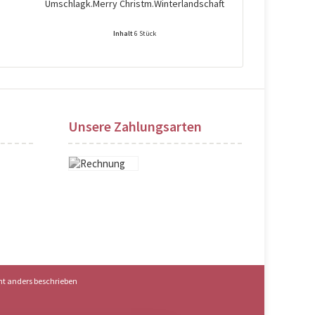
Umschlagk.Merry Christm.Winterlandschaft
Umschlagk.Sch
Inhalt
6 Stück
Preise nach Login sichtbar!
Preise na
Unsere Zahlungsarten
t anders beschrieben