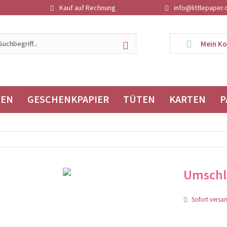
Kauf auf Rechnung
info@littlepaper.
Mein K
TEN
GESCHENKPAPIER
TÜTEN
KARTEN
P
Umschl
Sofort versand