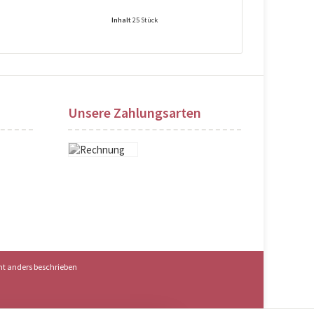
Inhalt
25 Stück
Preise nach Login sichtbar!
Preise na
Unsere Zahlungsarten
t anders beschrieben