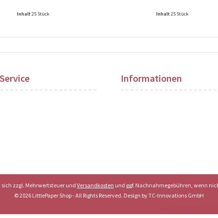
Inhalt
25 Stück
Inhalt
25 Stück
ise nach Login sichtbar!
Preise nach Login sichtbar!
Service
Informationen
en sich zzgl. Mehrwertsteuer und
Versandkosten
und ggf. Nachnahmegebühren, wenn nich
© 2026 LittlePaper Shop - All Rights Reserved. Design by
TC-Innovations GmbH