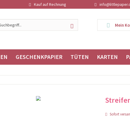
Kauf auf Rechnung
info@littlepaper.
Mein K
TEN
GESCHENKPAPIER
TÜTEN
KARTEN
P
Streife
Sofort versand