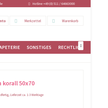
de
Hotline +49 (0) 511 / 64663000
onto
Merkzettel
Warenkorb
APETERIE
SONSTIGES
RECHTLICHES

n korall 50x70
fertig, Lieferzeit ca. 1-3 Werktage