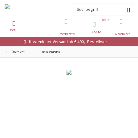
Mein
Menü
Konto
Merkzettel
Warenkorb
Kostenloser Versand ab € 400,- Bestellwert
Übersicht
Haarschleifen