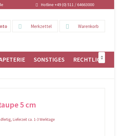
de
Hotline +49 (0) 511 / 64663000
onto
Merkzettel
Warenkorb
APETERIE
SONSTIGES
RECHTLICHES

 taupe 5 cm
fertig, Lieferzeit ca. 1-3 Werktage