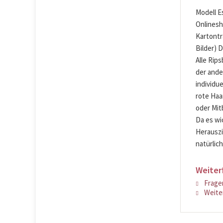
Modell Es
Onlinesh
Kartontr
Bilder) 
Alle Rip
der ande
individu
rote Haa
oder Mit
Da es wi
Herauszi
natürlich
Weiter
Fragen
Weiter