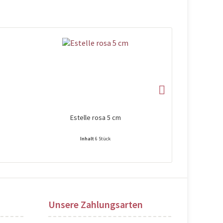
Estelle rosa 5 cm
Estell
Inhalt
6 Stück
Preise nach Login sichtbar!
Preise na
Unsere Zahlungsarten