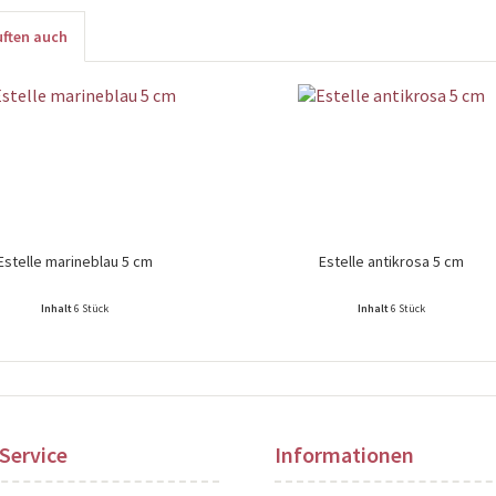
ften auch
Estelle marineblau 5 cm
Estelle antikrosa 5 cm
Inhalt
6 Stück
Inhalt
6 Stück
ise nach Login sichtbar!
Preise nach Login sichtbar!
Service
Informationen