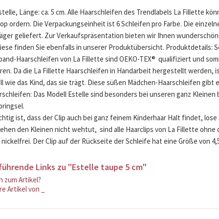
telle, Länge: ca. 5 cm. Alle Haarschleifen des Trendlabels La Fillette kö
op ordern. Die Verpackungseinheit ist 6 Schleifen pro Farbe. Die einzel
äger geliefert. Zur Verkaufspräsentation bieten wir Ihnen wunderschöne
Diese finden Sie ebenfalls in unserer Produktübersicht. Produktdetails: S
sband-Haarschleifen von La Fillette sind OEKO-TEX® qualifiziert und somi
ren. Da die La Fillette Haarschleifen in Handarbeit hergestellt werden,
ell wie das Kind, das sie trägt. Diese süßen Mädchen-Haarschleifen gibt 
rschleifen: Das Modell Estelle sind besonders bei unseren ganz Kleinen
bringsel.
chtig ist, dass der Clip auch bei ganz feinem Kinderhaar Halt findet, lo
ehen den Kleinen nicht wehtut, sind alle Haarclips von La Fillette ohn
 nickelfrei. Der Clip auf der Rückseite der Schleife hat eine Größe von 4,
führende Links zu "Estelle taupe 5 cm"
 zum Artikel?
e Artikel von _