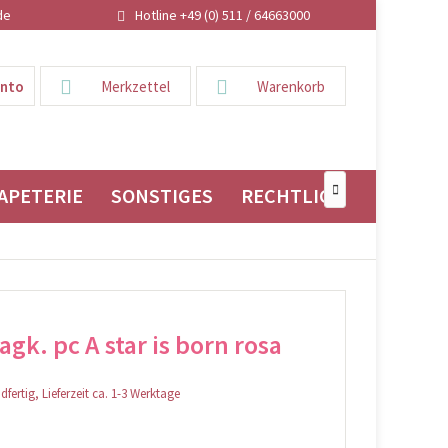
de
Hotline +49 (0) 511 / 64663000
onto
Merkzettel
Warenkorb
APETERIE
SONSTIGES
RECHTLICHES

gk. pc A star is born rosa
fertig, Lieferzeit ca. 1-3 Werktage