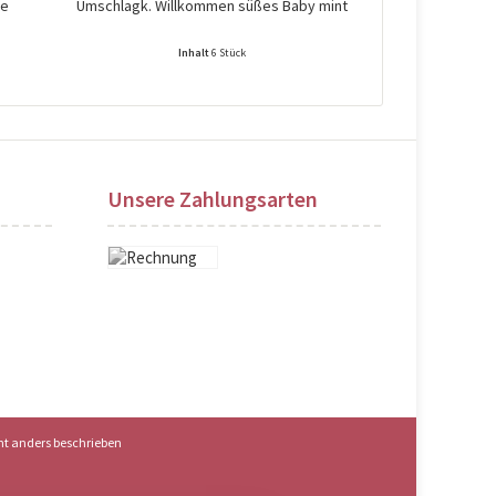
de
Umschlagk. Willkommen süßes Baby mint
Umschlagk. Wi
Inhalt
6 Stück
Preise nach Login sichtbar!
Preise na
Unsere Zahlungsarten
t anders beschrieben