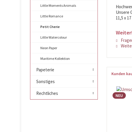
Little Moments Animals
Hochwert
Unsere G
Little Romance
11,5 x 17
Petit Cherie
Weiter
Little Watercolour
Fragen
Weiter
Neon Paper
Maritime Kollektion
Papeterie
Kunden kau
Sonstiges
Rechtliches
NEU