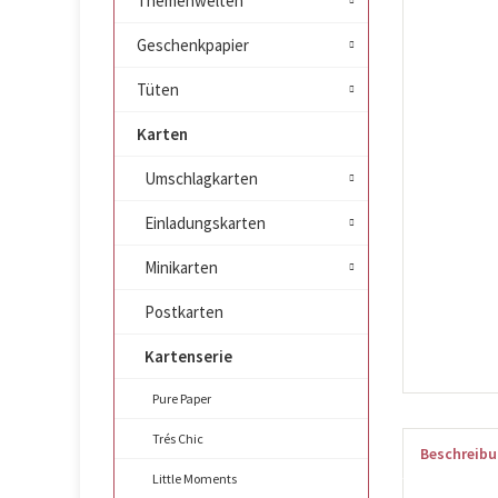
Themenwelten
Geschenkpapier
Tüten
Karten
Umschlagkarten
Einladungskarten
Minikarten
Postkarten
Kartenserie
Pure Paper
Trés Chic
Beschreib
Little Moments