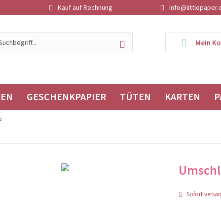
Kauf auf Rechnung
info@littlepaper.
Mein K
TEN
GESCHENKPAPIER
TÜTEN
KARTEN
P
e
Umschla
Sofort versand