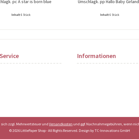
lagk. pc A star is born blue
Umschlagk. pp Hallo Baby Girlan
Inhalt
6 Stück
Inhalt
6 Stück
ise nach Login sichtbar!
Preise nach Login sichtbar!
Service
Informationen
en sich zzgl. Mehrwertsteuer und
Versandkosten
und ggf. Nachnahmegebühren, wenn nich
© 2026 LittlePaper Shop - All Rights Reserved. Design by
TC-Innovations GmbH