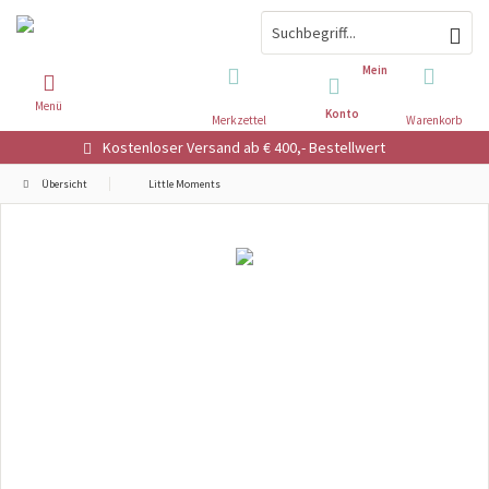
Mein
Menü
Konto
Merkzettel
Warenkorb
Kostenloser Versand ab € 400,- Bestellwert
Übersicht
Little Moments