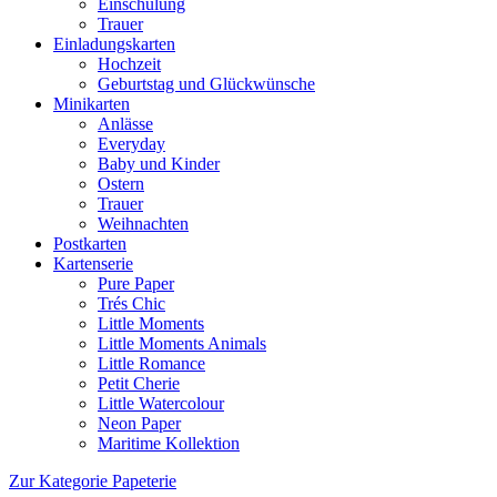
Einschulung
Trauer
Einladungskarten
Hochzeit
Geburtstag und Glückwünsche
Minikarten
Anlässe
Everyday
Baby und Kinder
Ostern
Trauer
Weihnachten
Postkarten
Kartenserie
Pure Paper
Trés Chic
Little Moments
Little Moments Animals
Little Romance
Petit Cherie
Little Watercolour
Neon Paper
Maritime Kollektion
Zur Kategorie Papeterie