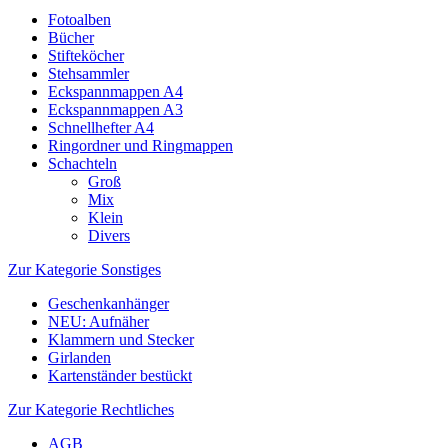
Fotoalben
Bücher
Stifteköcher
Stehsammler
Eckspannmappen A4
Eckspannmappen A3
Schnellhefter A4
Ringordner und Ringmappen
Schachteln
Groß
Mix
Klein
Divers
Zur Kategorie Sonstiges
Geschenkanhänger
NEU: Aufnäher
Klammern und Stecker
Girlanden
Kartenständer bestückt
Zur Kategorie Rechtliches
AGB