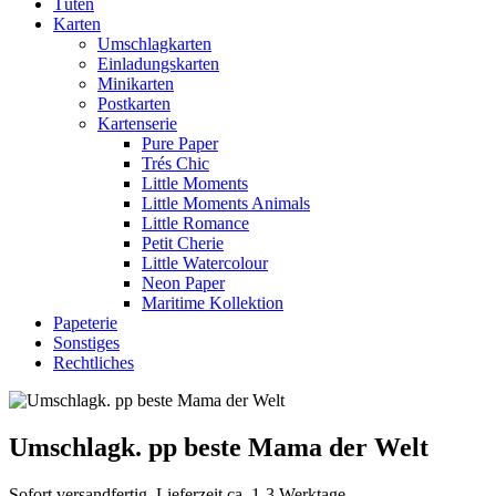
Tüten
Karten
Umschlagkarten
Einladungskarten
Minikarten
Postkarten
Kartenserie
Pure Paper
Trés Chic
Little Moments
Little Moments Animals
Little Romance
Petit Cherie
Little Watercolour
Neon Paper
Maritime Kollektion
Papeterie
Sonstiges
Rechtliches
Umschlagk. pp beste Mama der Welt
Sofort versandfertig, Lieferzeit ca. 1-3 Werktage