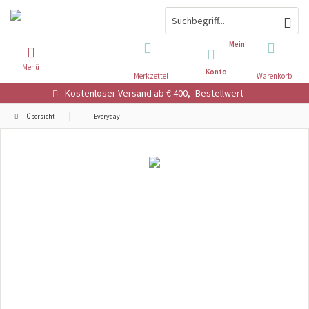
Mein
Menü
Konto
Merkzettel
Warenkorb
Kostenloser Versand ab € 400,- Bestellwert
Übersicht
Everyday