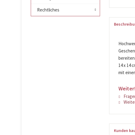
Rechtliches
Beschreib
Hochwert
Geschenk
bereiten.
14 x 14 
mit eine
Weiter
Fragen
Weiter
Kunden kau