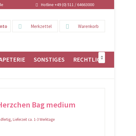
de
Hotline +49 (0) 511 / 64663000
onto
Merkzettel
Warenkorb
APETERIE
SONSTIGES
RECHTLICHES

 Herzchen Bag medium
fertig, Lieferzeit ca. 1-3 Werktage