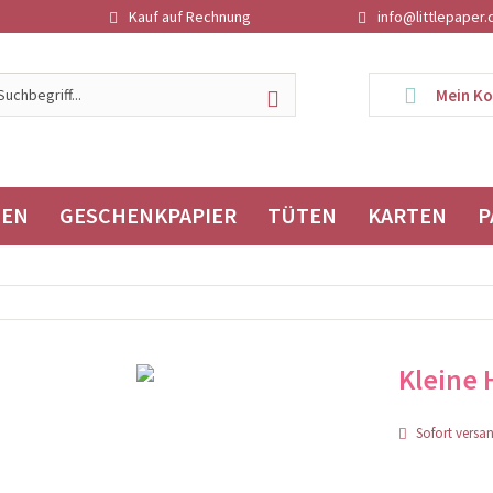
Kauf auf Rechnung
info@littlepaper.
Mein K
TEN
GESCHENKPAPIER
TÜTEN
KARTEN
P
Kleine
Sofort versand