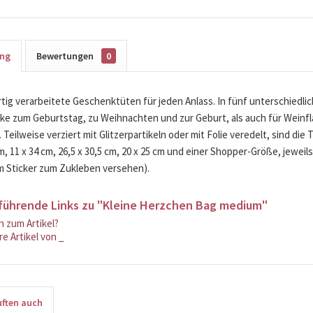
ung
Bewertungen
0
ig verarbeitete Geschenktüten für jeden Anlass. In fünf unterschiedli
e zum Geburtstag, zu Weihnachten und zur Geburt, als auch für Weinfla
 Teilweise verziert mit Glitzerpartikeln oder mit Folie veredelt, sind die
cm, 11 x 34 cm, 26,5 x 30,5 cm, 20 x 25 cm und einer Shopper-Größe, jewe
m Sticker zum Zukleben versehen).
führende Links zu "Kleine Herzchen Bag medium"
 zum Artikel?
e Artikel von _
ften auch