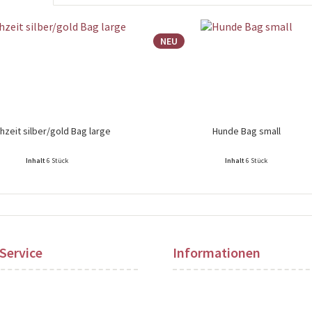
NEU
hzeit silber/gold Bag large
Hunde Bag small
Inhalt
6 Stück
Inhalt
6 Stück
ise nach Login sichtbar!
Preise nach Login sichtbar!
Service
Informationen