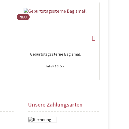
NEU
NEU
Geburtstagssterne Bag small
Regen
Inhalt
6 Stück
Preise nach Login sichtbar!
Preise na
Unsere Zahlungsarten