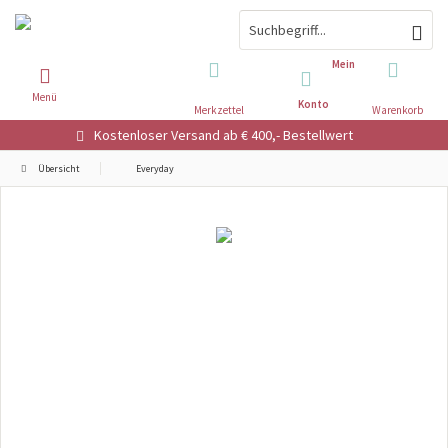
Mein
Menü
Konto
Merkzettel
Warenkorb
Kostenloser Versand ab € 400,- Bestellwert
Übersicht
Everyday