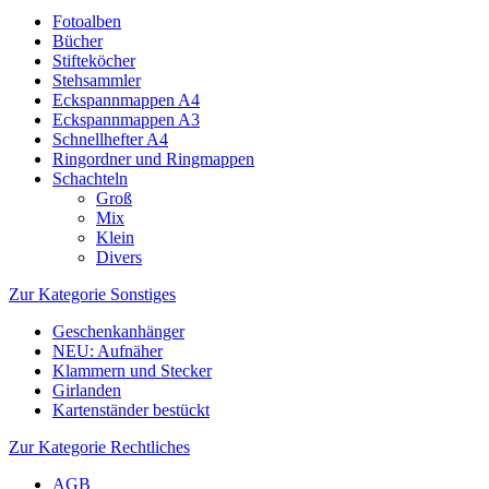
Fotoalben
Bücher
Stifteköcher
Stehsammler
Eckspannmappen A4
Eckspannmappen A3
Schnellhefter A4
Ringordner und Ringmappen
Schachteln
Groß
Mix
Klein
Divers
Zur Kategorie Sonstiges
Geschenkanhänger
NEU: Aufnäher
Klammern und Stecker
Girlanden
Kartenständer bestückt
Zur Kategorie Rechtliches
AGB