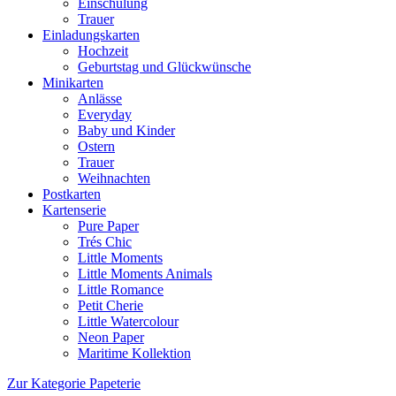
Einschulung
Trauer
Einladungskarten
Hochzeit
Geburtstag und Glückwünsche
Minikarten
Anlässe
Everyday
Baby und Kinder
Ostern
Trauer
Weihnachten
Postkarten
Kartenserie
Pure Paper
Trés Chic
Little Moments
Little Moments Animals
Little Romance
Petit Cherie
Little Watercolour
Neon Paper
Maritime Kollektion
Zur Kategorie Papeterie