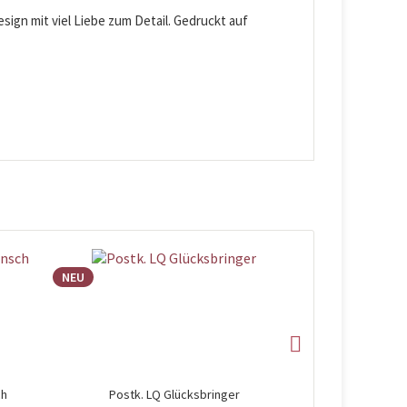
ign mit viel Liebe zum Detail. Gedruckt auf
NEU
NEU
ch
Postk. LQ Glücksbringer
Postk. LQ