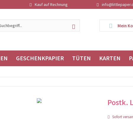
Kauf auf Rechnung
info@littlepaper.
Mein K
TEN
GESCHENKPAPIER
TÜTEN
KARTEN
P
Postk. 
Sofort versand