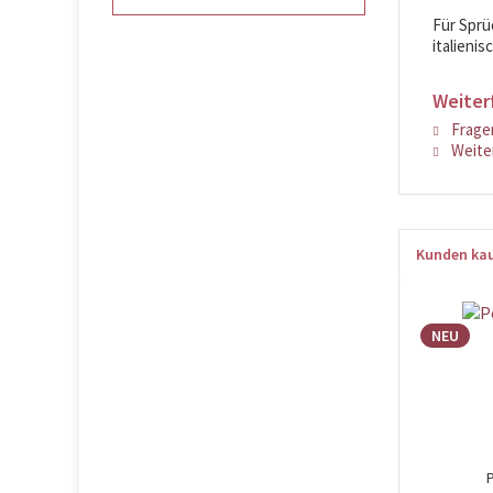
Für Sprü
italieni
Weiterf
Fragen
Weiter
Kunden kau
NEU
P