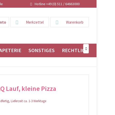
de
Hotline +49 (0) 511 / 64663000
onto
Merkzettel
Warenkorb
APETERIE
SONSTIGES
RECHTLICHES

LQ Lauf, kleine Pizza
fertig, Lieferzeit ca. 1-3 Werktage