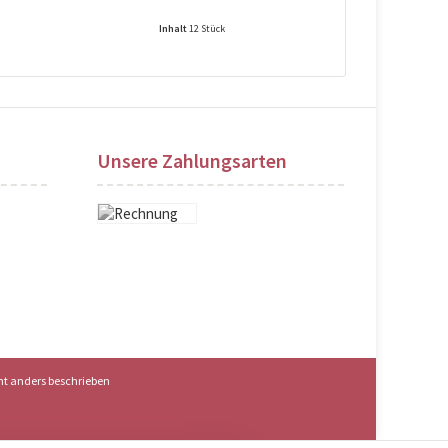
Inhalt
12 Stück
Preise nach Login sichtbar!
Preise na
Unsere Zahlungsarten
t anders beschrieben