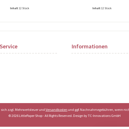
Inhalt
12 Stück
Inhalt
12 Stück
ise nach Login sichtbar!
Preise nach Login sichtbar!
Service
Informationen
en sich zzgl. Mehrwertsteuer und
Versandkosten
und ggf. Nachnahmegebühren, wenn nich
© 2026 LittlePaper Shop - All Rights Reserved. Design by
TC-Innovations GmbH