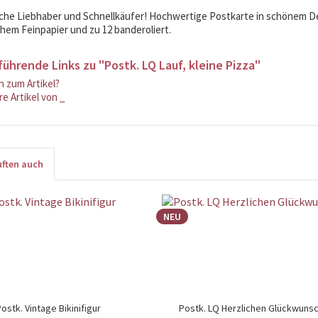
che Liebhaber und Schnellkäufer! Hochwertige Postkarte in schönem Des
schem Feinpapier und zu 12 banderoliert.
ührende Links zu "Postk. LQ Lauf, kleine Pizza"
 zum Artikel?
e Artikel von _
ften auch
NEU
ostk. Vintage Bikinifigur
Postk. LQ Herzlichen Glückwuns