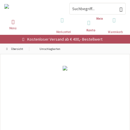
Mein
Menü
Konto
Merkzettel
Warenkorb
Kostenloser Versand ab € 400,- Bestellwert
Übersicht
Umschlagkarten