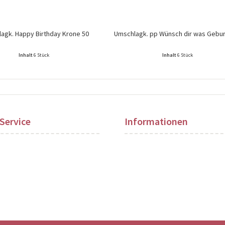
agk. Happy Birthday Krone 50
Umschlagk. pp Wünsch dir was Gebu
Inhalt
6 Stück
Inhalt
6 Stück
ise nach Login sichtbar!
Preise nach Login sichtbar!
Service
Informationen