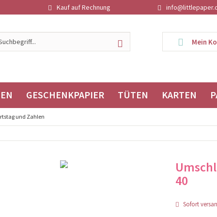
Kauf auf Rechnung
info@littlepaper.
Mein K
TEN
GESCHENKPAPIER
TÜTEN
KARTEN
P
rtstag und Zahlen
Umschl
40
Sofort versand