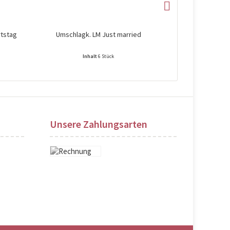
rtstag
Umschlagk. LM Just married
Umschlagk. H
Inhalt
6 Stück
Preise nach Login sichtbar!
Preise na
Unsere Zahlungsarten