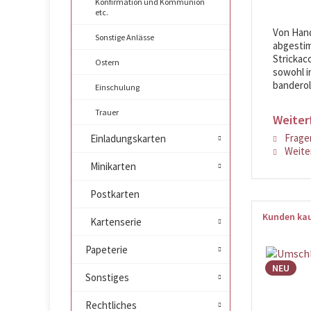
Konfirmation und Kommunion
etc.
Von Hand
Sonstige Anlässe
abgestim
Strickac
Ostern
sowohl in
banderoli
Einschulung
Trauer
Weiter
Fragen
Einladungskarten
Weiter
Minikarten
Postkarten
Kunden kau
Kartenserie
Papeterie
NEU
Sonstiges
Rechtliches