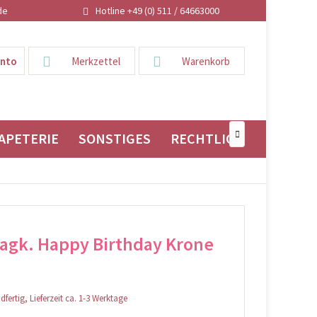
de
Hotline +49 (0) 511 / 64663000
onto
Merkzettel
Warenkorb
APETERIE
SONSTIGES
RECHTLICHES

agk. Happy Birthday Krone
fertig, Lieferzeit ca. 1-3 Werktage