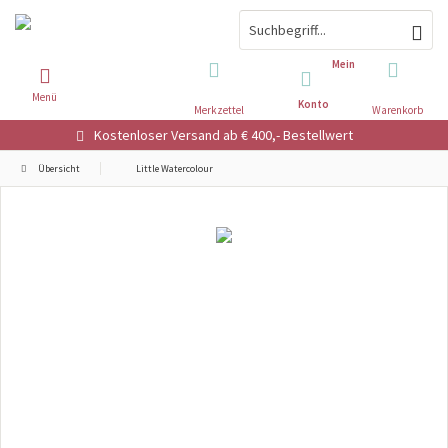
Mein
Menü
Konto
Merkzettel
Warenkorb
Kostenloser Versand ab € 400,- Bestellwert
Übersicht
Little Watercolour