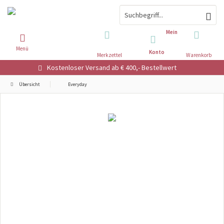
Mein
Menü
Konto
Merkzettel
Warenkorb
Kostenloser Versand ab € 400,- Bestellwert
Übersicht
Everyday