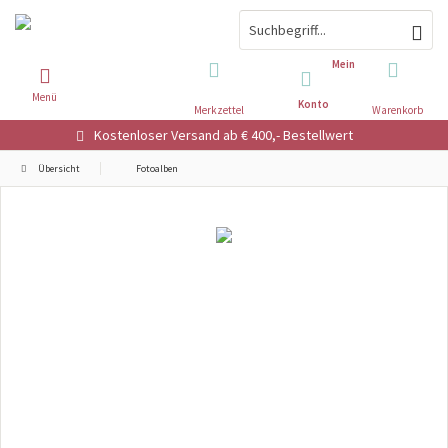
Mein
Menü
Konto
Merkzettel
Warenkorb
Kostenloser Versand ab € 400,- Bestellwert
Übersicht
Fotoalben