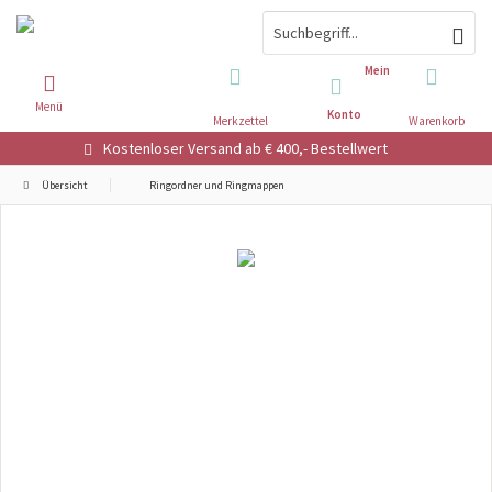
Mein
Menü
Konto
Merkzettel
Warenkorb
Kostenloser Versand ab € 400,- Bestellwert
Übersicht
Ringordner und Ringmappen