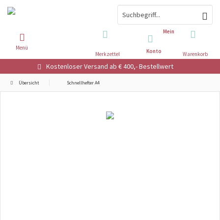
Mein
Menü
Konto
Merkzettel
Warenkorb
Kostenloser Versand ab € 400,- Bestellwert
Übersicht
Schnellhefter A4