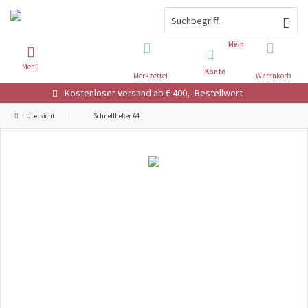
Mein
Menü
Konto
Merkzettel
Warenkorb
Kostenloser Versand ab € 400,- Bestellwert
Übersicht
Schnellhefter A4