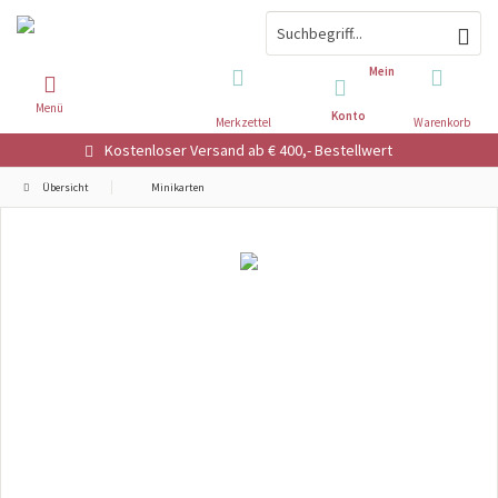
Mein
Menü
Konto
Merkzettel
Warenkorb
Kostenloser Versand ab € 400,- Bestellwert
Übersicht
Minikarten