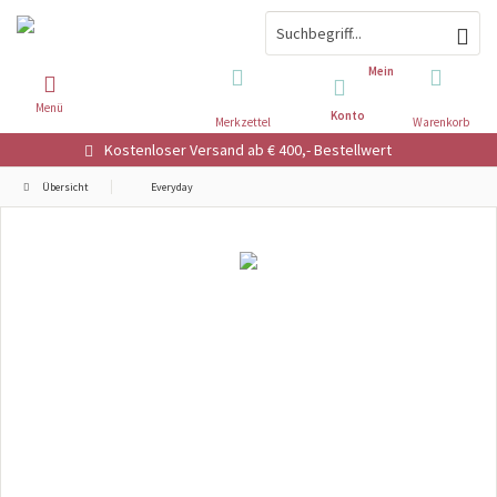
Mein
Menü
Konto
Merkzettel
Warenkorb
Kostenloser Versand ab € 400,- Bestellwert
Übersicht
Everyday