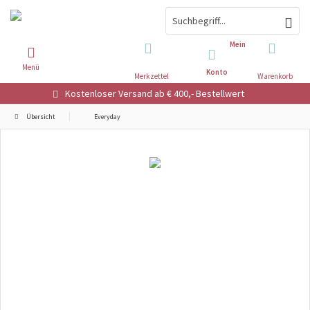
Mein
Menü
Konto
Merkzettel
Warenkorb
Kostenloser Versand ab € 400,- Bestellwert
Übersicht
Everyday