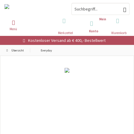
Mein
Menü
Konto
Merkzettel
Warenkorb
Kostenloser Versand ab € 400,- Bestellwert
Übersicht
Everyday