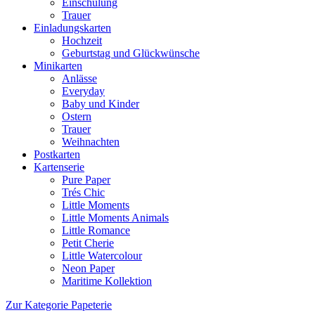
Einschulung
Trauer
Einladungskarten
Hochzeit
Geburtstag und Glückwünsche
Minikarten
Anlässe
Everyday
Baby und Kinder
Ostern
Trauer
Weihnachten
Postkarten
Kartenserie
Pure Paper
Trés Chic
Little Moments
Little Moments Animals
Little Romance
Petit Cherie
Little Watercolour
Neon Paper
Maritime Kollektion
Zur Kategorie Papeterie