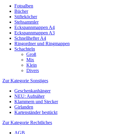
Fotoalben
Bücher
Stifteköcher
Stehsammler
Eckspannmappen A4
Eckspannmappen A3
Schnellhefter A4
Ringordner und Ringmappen
Schachteln
Groß
Mix
Klein
Divers
Zur Kategorie Sonstiges
Geschenkanhänger
NEU: Aufnäher
Klammern und Stecker
Girlanden
Kartenständer bestückt
Zur Kategorie Rechtliches
AGB