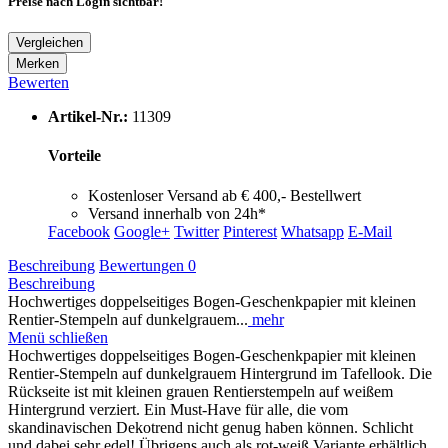
Preise nach Login sichtbar!
Vergleichen
Merken
Bewerten
Artikel-Nr.:
11309
Vorteile
Kostenloser Versand ab € 400,- Bestellwert
Versand innerhalb von 24h*
Facebook
Google+
Twitter
Pinterest
Whatsapp
E-Mail
Beschreibung
Bewertungen
0
Beschreibung
Hochwertiges doppelseitiges Bogen-Geschenkpapier mit kleinen
Rentier-Stempeln auf dunkelgrauem...
mehr
Menü schließen
Hochwertiges doppelseitiges Bogen-Geschenkpapier mit kleinen
Rentier-Stempeln auf dunkelgrauem Hintergrund im Tafellook. Die
Rückseite ist mit kleinen grauen Rentierstempeln auf weißem
Hintergrund verziert. Ein Must-Have für alle, die vom
skandinavischen Dekotrend nicht genug haben können. Schlicht
und dabei sehr edel! Übrigens auch als rot-weiß Variante erhältlich.