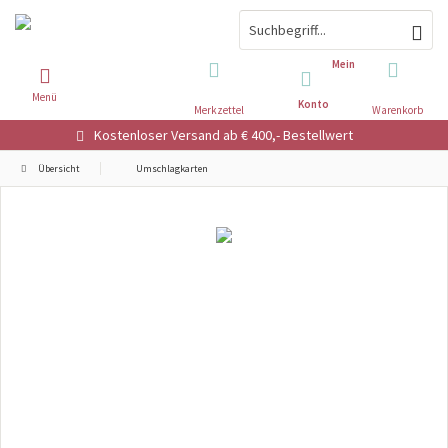
Mein
Menü
Konto
Merkzettel
Warenkorb
Kostenloser Versand ab € 400,- Bestellwert
Übersicht
Umschlagkarten