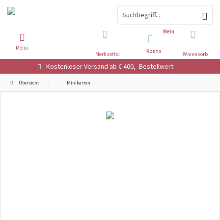
Mein
Menü
Konto
Merkzettel
Warenkorb
Kostenloser Versand ab € 400,- Bestellwert
Übersicht
Minikarten