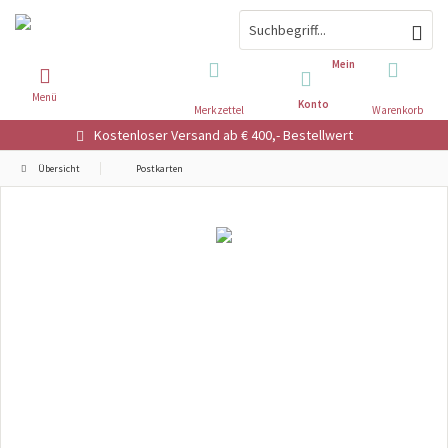
Mein
Menü
Konto
Merkzettel
Warenkorb
Kostenloser Versand ab € 400,- Bestellwert
Übersicht
Postkarten