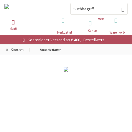
Mein
Menü
Konto
Merkzettel
Warenkorb
Kostenloser Versand ab € 400,- Bestellwert
Übersicht
Umschlagkarten