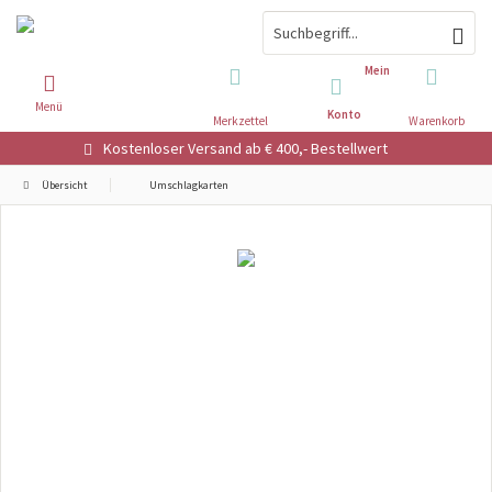
Mein
Menü
Konto
Merkzettel
Warenkorb
Kostenloser Versand ab € 400,- Bestellwert
Übersicht
Umschlagkarten