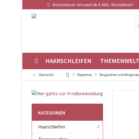
Kostenloser Versand ab € 400,- Bestellwert
HAARSCHLEIFEN
THEMENWEL
Übersicht
Papeterie
Ringordner und Ringma
KATEGORIEN
Haarschleifen