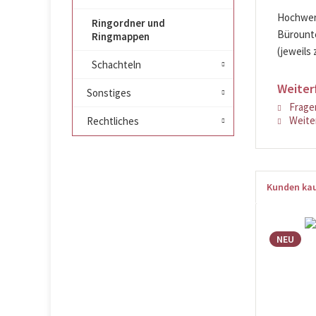
Hochwert
Ringordner und
Bürounte
Ringmappen
(jeweils 
Schachteln
Weiter
Sonstiges
Fragen
Weiter
Rechtliches
Kunden kau
NEU