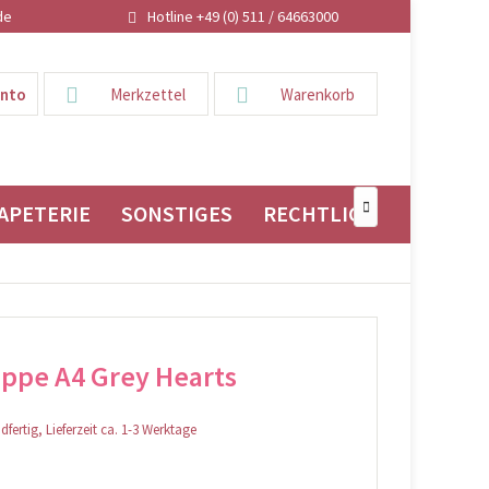
de
Hotline +49 (0) 511 / 64663000
onto
Merkzettel
Warenkorb
APETERIE
SONSTIGES
RECHTLICHES

ppe A4 Grey Hearts
fertig, Lieferzeit ca. 1-3 Werktage