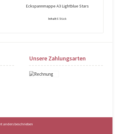
Eckspannmappe A3 Lightblue Stars
Umschlagk
Inhalt
6 Stück
Preise nach Login sichtbar!
Preise na
Unsere Zahlungsarten
t anders beschrieben