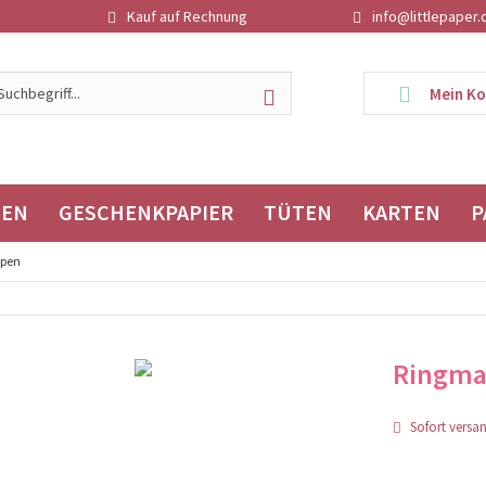
Kauf auf Rechnung
info@littlepaper.
Mein K
TEN
GESCHENKPAPIER
TÜTEN
KARTEN
P
ppen
Ringma
Sofort versand