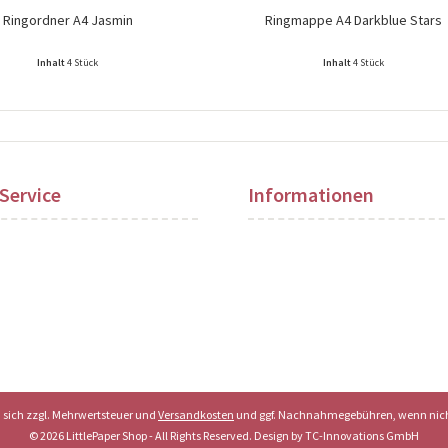
Ringordner A4 Jasmin
Ringmappe A4 Darkblue Stars
Inhalt
4 Stück
Inhalt
4 Stück
ise nach Login sichtbar!
Preise nach Login sichtbar!
Service
Informationen
en sich zzgl. Mehrwertsteuer und
Versandkosten
und ggf. Nachnahmegebühren, wenn nich
© 2026 LittlePaper Shop - All Rights Reserved. Design by
TC-Innovations GmbH