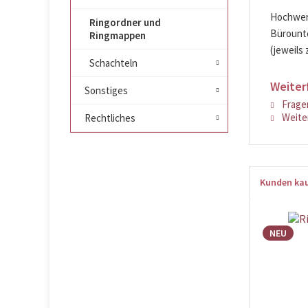
Hochwert
Ringordner und
Bürounte
Ringmappen
(jeweils 
Schachteln
Weiter
Sonstiges
Fragen
Weiter
Rechtliches
Kunden kau
NEU