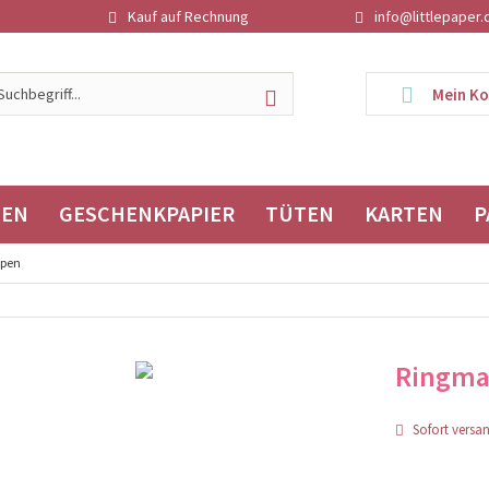
Kauf auf Rechnung
info@littlepaper.
Mein K
TEN
GESCHENKPAPIER
TÜTEN
KARTEN
P
ppen
Ringmap
Sofort versand