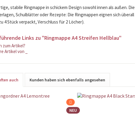
ige, stabile Ringmappe in schickem Design sowohl innen als außen. Die
rlagen, Schulblätter oder Rezepte: Die Ringmappen eignen sich überall 
zu 4 Stück verpackt, Verschluss für 2 Löcher).
führende Links zu "Ringmappe A4 Streifen Hellblau"
 zum Artikel?
e Artikel von _
ften auch
Kunden haben sich ebenfalls angesehen
NEU