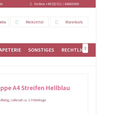
de
Hotline +49 (0) 511 / 64663000
onto
Merkzettel
Warenkorb
APETERIE
SONSTIGES
RECHTLICHES

pe A4 Streifen Hellblau
fertig, Lieferzeit ca. 1-3 Werktage