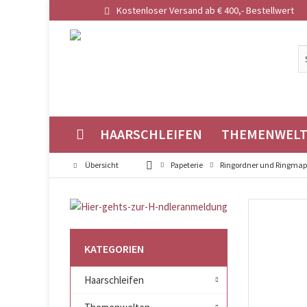
Kostenloser Versand ab € 400,- Bestellwert
HAARSCHLEIFEN
THEMENWEL
Übersicht
Papeterie
Ringordner und Ringma
KATEGORIEN
Haarschleifen