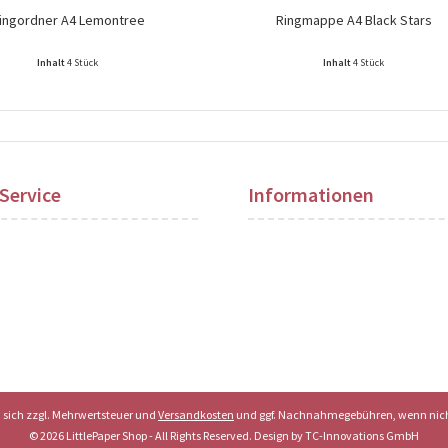
ingordner A4 Lemontree
Ringmappe A4 Black Stars
Inhalt
4 Stück
Inhalt
4 Stück
ise nach Login sichtbar!
Preise nach Login sichtbar!
Service
Informationen
en sich zzgl. Mehrwertsteuer und
Versandkosten
und ggf. Nachnahmegebühren, wenn nich
© 2026 LittlePaper Shop - All Rights Reserved. Design by
TC-Innovations GmbH