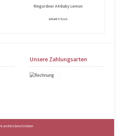
Ringordner A4 Baby Lemon
Ringo
Inhalt
4 Stück
Preise nach Login sichtbar!
Preise na
Unsere Zahlungsarten
t anders beschrieben