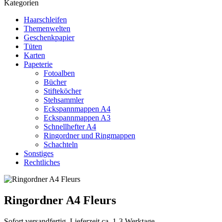
Kategorien
Haarschleifen
Themenwelten
Geschenkpapier
Tüten
Karten
Papeterie
Fotoalben
Bücher
Stifteköcher
Stehsammler
Eckspannmappen A4
Eckspannmappen A3
Schnellhefter A4
Ringordner und Ringmappen
Schachteln
Sonstiges
Rechtliches
Ringordner A4 Fleurs
Sofort versandfertig, Lieferzeit ca. 1-3 Werktage