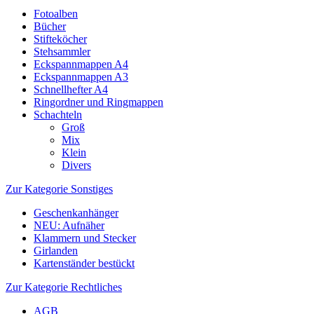
Fotoalben
Bücher
Stifteköcher
Stehsammler
Eckspannmappen A4
Eckspannmappen A3
Schnellhefter A4
Ringordner und Ringmappen
Schachteln
Groß
Mix
Klein
Divers
Zur Kategorie Sonstiges
Geschenkanhänger
NEU: Aufnäher
Klammern und Stecker
Girlanden
Kartenständer bestückt
Zur Kategorie Rechtliches
AGB