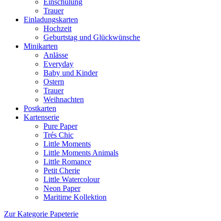
Einschulung
Trauer
Einladungskarten
Hochzeit
Geburtstag und Glückwünsche
Minikarten
Anlässe
Everyday
Baby und Kinder
Ostern
Trauer
Weihnachten
Postkarten
Kartenserie
Pure Paper
Trés Chic
Little Moments
Little Moments Animals
Little Romance
Petit Cherie
Little Watercolour
Neon Paper
Maritime Kollektion
Zur Kategorie Papeterie