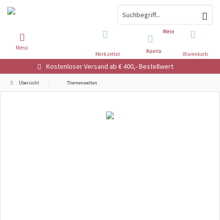
Mein
Menü
Konto
Merkzettel
Warenkorb
Kostenloser Versand ab € 400,- Bestellwert
Übersicht
Themenwelten