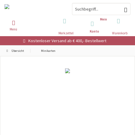
Mein
Menü
Konto
Merkzettel
Warenkorb
Kostenloser Versand ab € 400,- Bestellwert
Übersicht
Minikarten