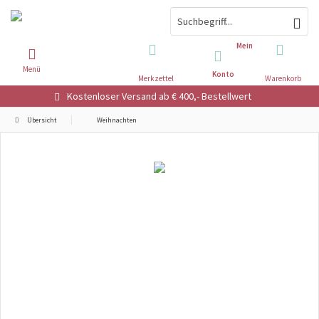
Mein
Menü
Konto
Merkzettel
Warenkorb
Kostenloser Versand ab € 400,- Bestellwert
Übersicht
Weihnachten