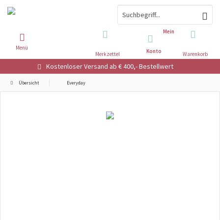
Mein
Menü
Konto
Merkzettel
Warenkorb
Kostenloser Versand ab € 400,- Bestellwert
Übersicht
Everyday