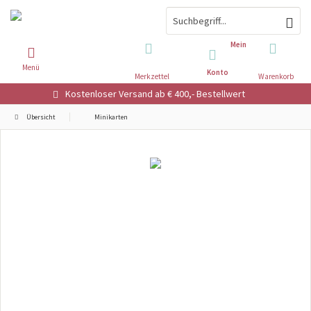
Mein
Menü
Konto
Merkzettel
Warenkorb
Kostenloser Versand ab € 400,- Bestellwert
Übersicht
Minikarten