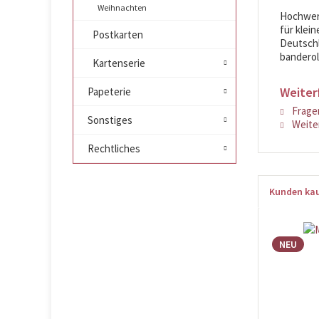
Weihnachten
Hochwert
für klei
Postkarten
Deutschla
banderoli
Kartenserie
Weiter
Papeterie
Fragen
Sonstiges
Weiter
Rechtliches
Kunden kau
NEU