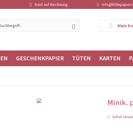
Kauf auf Rechnung
info@littlepaper.
Mein K
TEN
GESCHENKPAPIER
TÜTEN
KARTEN
P
Minik.
Sofort versand