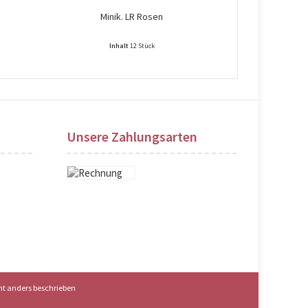
Minik. LR Rosen
Mi
Inhalt
12 Stück
Preise nach Login sichtbar!
Preise na
Unsere Zahlungsarten
t anders beschrieben