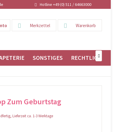
de
Hotline +49 (0) 511 / 64663000
onto
Merkzettel
Warenkorb
APETERIE
SONSTIGES
RECHTLICHES

 pp Zum Geburtstag
fertig, Lieferzeit ca. 1-3 Werktage