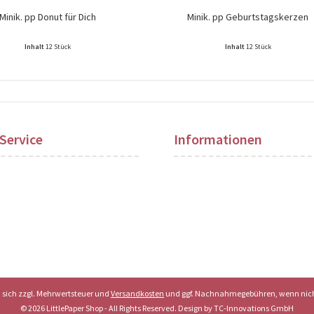
Minik. pp Donut für Dich
Minik. pp Geburtstagskerzen
Inhalt
12 Stück
Inhalt
12 Stück
ise nach Login sichtbar!
Preise nach Login sichtbar!
Service
Informationen
en sich zzgl. Mehrwertsteuer und
Versandkosten
und ggf. Nachnahmegebühren, wenn nich
© 2026 LittlePaper Shop - All Rights Reserved. Design by
TC-Innovations GmbH