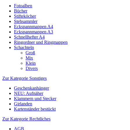
Fotoalben
Bücher
Stifteköcher
Stehsammler
Eckspannmappen A4
Eckspannmappen A3
Schnellhefter A4
Ringordner und Ringmappen
Schachteln
Groß
Mix
Klein
Divers
Zur Kategorie Sonstiges
Geschenkanhänger
NEU: Aufnäher
Klammern und Stecker
Girlanden
Kartenständer bestückt
Zur Kategorie Rechtliches
AGB