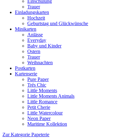
Einschulung
Trauer
Einladungskarten
Hochzeit
Geburtstag und Glückwünsche
Minikarten
Anlässe
Everyday
Baby und Kinder
Ostern
Trauer
Weihnachten
Postkarten
Kartenserie
Pure Paper
Trés Chic
Little Moments
Little Moments Animals
Little Romance
Petit Cherie
Little Watercolour
Neon Paper
Maritime Kollektion
Zur Kategorie Papeterie