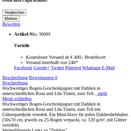
Preise nach Login sichtbar!
Vergleichen
Merken
Bewerten
Artikel-Nr.:
30009
Vorteile
Kostenloser Versand ab € 400,- Bestellwert
Versand innerhalb von 24h*
Facebook
Google+
Twitter
Pinterest
Whatsapp
E-Mail
Beschreibung
Bewertungen
0
Beschreibung
Hochwertiges Bogen-Geschenkpapier mit Dahlien in
unterschiedlichen Rosa und Lila Tönen, zum Teil...
mehr
Menü schließen
Hochwertiges Bogen-Geschenkpapier mit Dahlien in
unterschiedlichen Rosa und Lila Tönen, zum Teil mit
Glitzerpartikeln veredelt. Ein Must-Have für jeden Dahlienliebhaber.
(50x70 cm, jeweils zu 25 Bogen verpackt, ca. 120 g/m², mit Glitzer
veredelt).
Weiterführende Links zu "Dahlias"