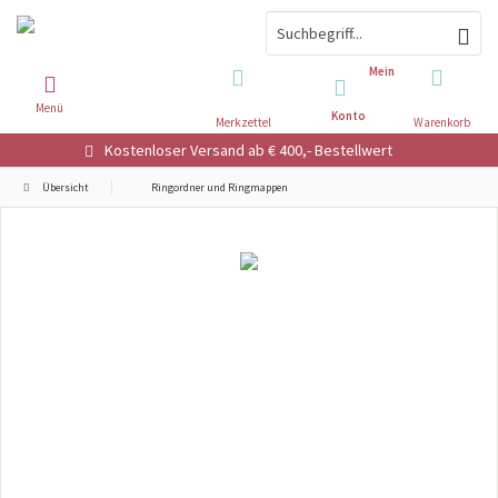
Mein
Menü
Konto
Merkzettel
Warenkorb
Kostenloser Versand ab € 400,- Bestellwert
Übersicht
Ringordner und Ringmappen