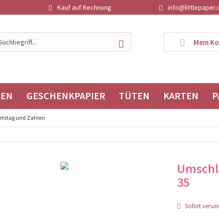
Kauf auf Rechnung
info@littlepaper.
Mein K
TEN
GESCHENKPAPIER
TÜTEN
KARTEN
P
rtstag und Zahlen
Umschl
35
Sofort versand