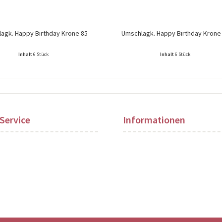
agk. Happy Birthday Krone 85
Umschlagk. Happy Birthday Krone
Inhalt
6 Stück
Inhalt
6 Stück
ise nach Login sichtbar!
Preise nach Login sichtbar!
Service
Informationen