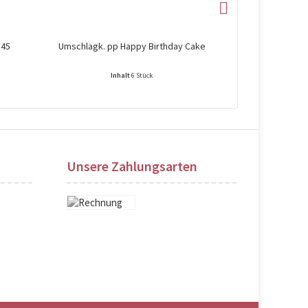
 45
Umschlagk. pp Happy Birthday Cake
Umschla
Inhalt
6 Stück
Preise nach Login sichtbar!
Preise na
Unsere Zahlungsarten