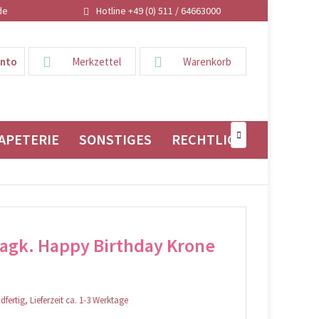
de
Hotline +49 (0) 511 / 64663000
onto
Merkzettel
Warenkorb
APETERIE
SONSTIGES
RECHTLICHES

agk. Happy Birthday Krone
fertig, Lieferzeit ca. 1-3 Werktage