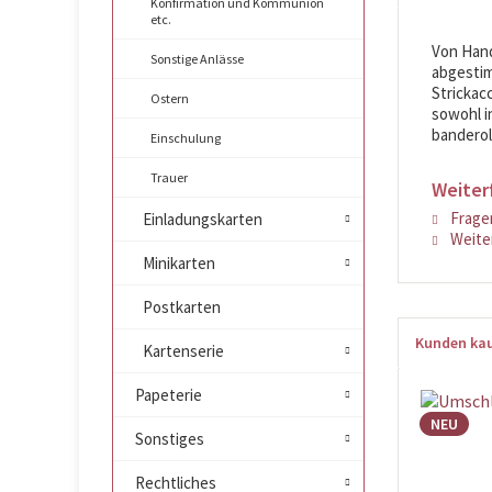
Konfirmation und Kommunion
etc.
Von Hand
Sonstige Anlässe
abgestim
Strickac
Ostern
sowohl in
banderoli
Einschulung
Trauer
Weiter
Fragen
Einladungskarten
Weiter
Minikarten
Postkarten
Kunden kau
Kartenserie
Papeterie
NEU
Sonstiges
Rechtliches